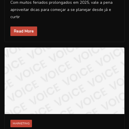
Com muitos feriados prolongados em 2025, vale a pena
aproveitar dicas para começar a se planejar desde já e
curtir
Read More
MARKETING