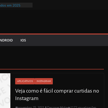
roveitar os
ados em 2025
s comuns em
 práticas para
zer
cuidado sem sair
gestão de imóveis
NDROID
IOS
 o modo diretor
incríveis?
APLICATIVOS
INSTAGRAM
Veja como é fácil comprar curtidas no
Instagram
novembro 25, 2021
Designer Mídia
1172 visualizações